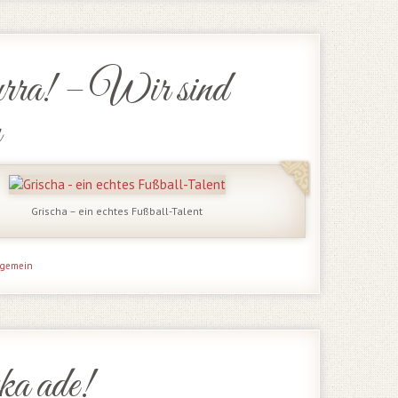
a! – Wir sind
r
Grischa – ein echtes Fußball-Talent
lgemein
a ade!