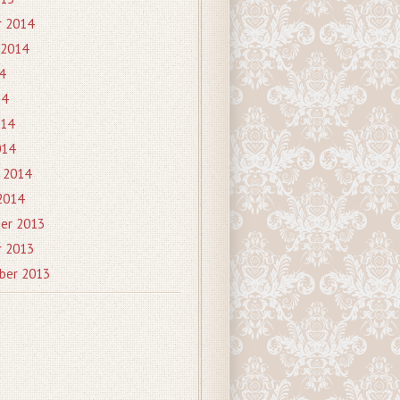
r 2014
 2014
4
14
014
014
 2014
2014
er 2013
r 2013
ber 2013