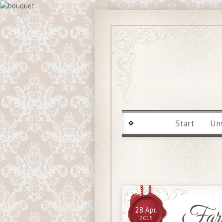
Start
Un
Faram
28 Apr.
2015