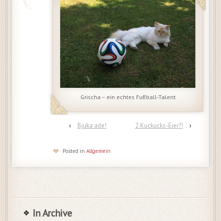
Grischa – ein echtes Fußball-Talent
‹
Bjuka ade!
2 Kuckucks-Eier?!
›
Posted in
Allgemein
In Archive